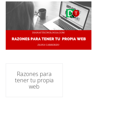
Navegación
Razones para
tener tu propia
de
web
entradas