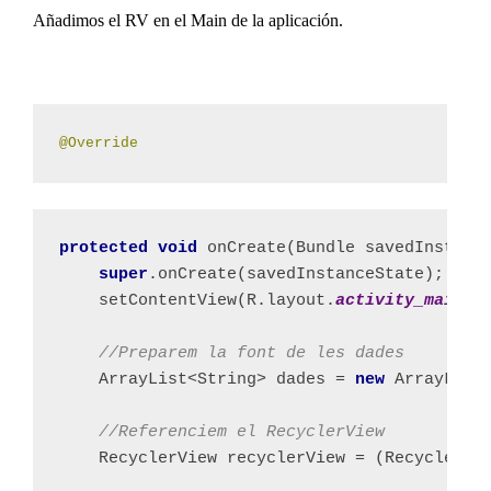
Añadimos el RV en el Main de la aplicación.
@Override
protected void 
onCreate(Bundle savedInstanc
super
.onCreate(savedInstanceState);
setContentView(R.layout.
activity_main
);
//Preparem la font de les dades
ArrayList<String> dades = 
new 
ArrayList
//Referenciem el RecyclerView
RecyclerView recyclerView = (RecyclerVi