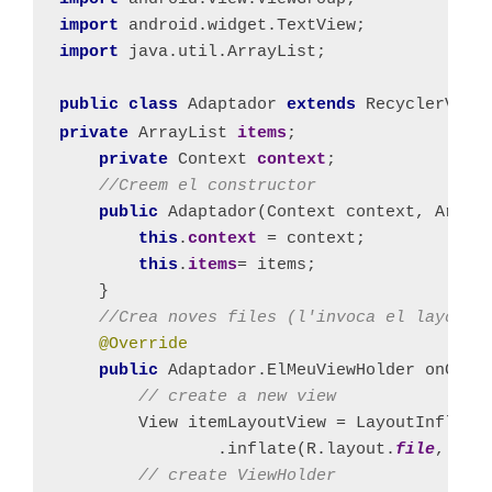
import 
android.widget.TextView;
import 
java.util.ArrayList;
public class 
Adaptador 
extends 
RecyclerView
private 
ArrayList 
items
;
private 
Context 
context
;
//Creem el constructor
public 
Adaptador(Context context, Array
this
.
context 
= context;
this
.
items
= items;
}
//Crea noves files (l'invoca el layout 
@Override
public 
Adaptador.ElMeuViewHolder onCrea
// create a new view
View itemLayoutView = LayoutInflate
.inflate(R.layout.
file
, 
nul
// create ViewHolder