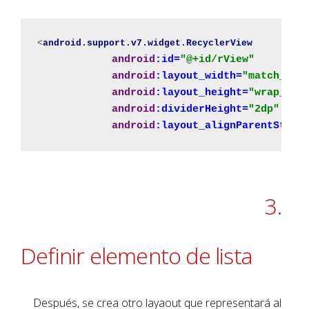
<
android.support.v7.widget.RecyclerView
android
:id=
"@+id/rView"
android
:layout_width=
"match_par
android
:layout_height=
"wrap_con
android
:dividerHeight=
"2dp"
android
:layout_alignParentStart
3.
Definir elemento de lista
Después, se crea otro layaout que representará al