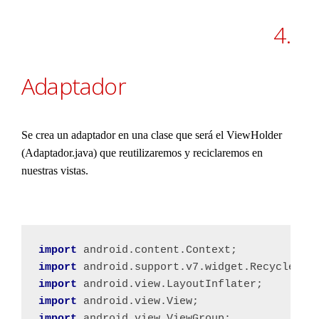
4.
Adaptador
Se crea un adaptador en una clase que será el ViewHolder
(Adaptador.java) que reutilizaremos y reciclaremos en
nuestras vistas.
import 
android.content.Context;
import 
android.support.v7.widget.RecyclerVi
import 
android.view.LayoutInflater;
import 
android.view.View;
import 
android.view.ViewGroup;