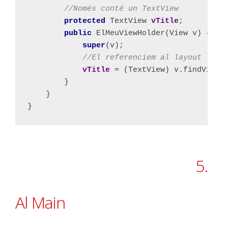
//Només conté un TextView
protected 
TextView 
vTitle
;
public 
ElMeuViewHolder(View v) {
super
(v);
//El referenciem al layout
vTitle 
= (TextView) v.findViewB
}
}
}
5.
Al Main