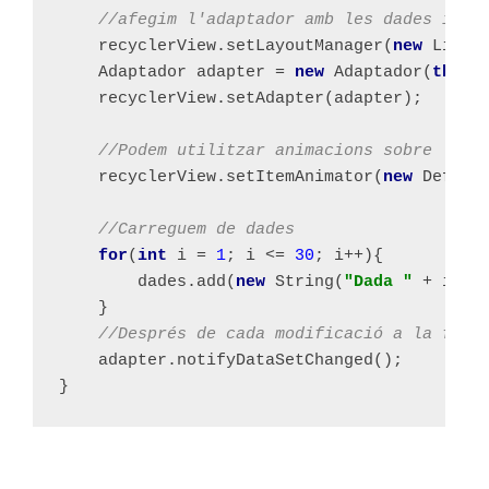
//afegim l'adaptador amb les dades i el
recyclerView.setLayoutManager(
new 
Linea
Adaptador adapter = 
new 
Adaptador(
this
,
recyclerView.setAdapter(adapter);
//Podem utilitzar animacions sobre la l
recyclerView.setItemAnimator(
new 
Defaul
//Carreguem de dades
for
(
int 
i = 
1
; i <= 
30
; i++){
dades.add(
new 
String(
"Dada " 
+ i));
}
//Després de cada modificació a la font
adapter.notifyDataSetChanged();
}