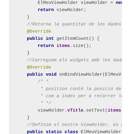
ElMeuViewHolder viewHolder = 
new 
El
return 
viewHolder;
}
//Retorna la quantitat de les dades
@Override
public int 
getItemCount() {
return 
items
.size();
}
//Carreguem els widgets amb les dades (
@Override
public void 
onBindViewHolder(ElMeuViewH
/* *
* position conté la posició de l'e
* com a índex per a recòrrer les d
* */
viewHolder.
vTitle
.setText(
items
.get
}
//Definim el nostre ViewHolder, és a di
public static class 
ElMeuViewHolder 
ext