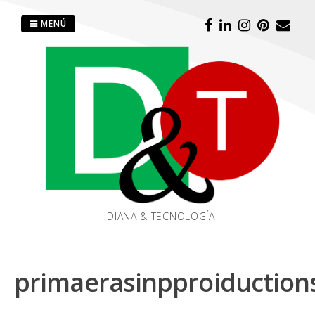
Saltar
al
MENÚ
contenido
DIANA & TECNOLOGÍA
primaerasinpproiduction