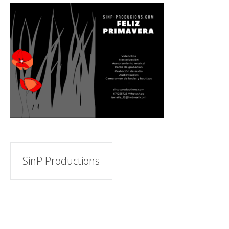
Navegación
SinP Productions
de
entradas