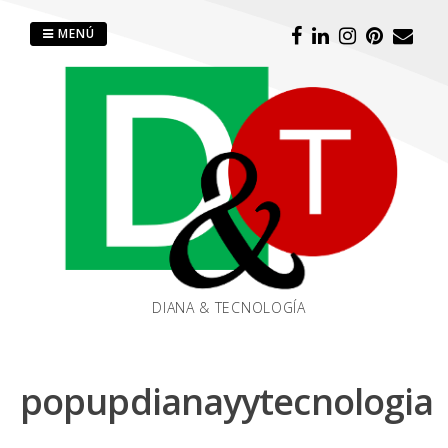
Saltar
al
MENÚ
contenido
DIANA & TECNOLOGÍA
popupdianayytecnologia