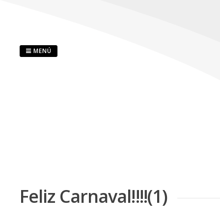
Saltar
al
contenido
MENÚ
Feliz Carnaval!!!!(1)